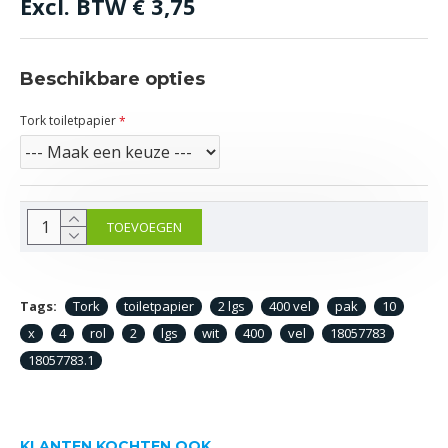
Excl. BTW
€ 3,75
Beschikbare opties
Tork toiletpapier
TOEVOEGEN
Tags:
Tork
toiletpapier
2 lgs
400 vel
pak
10
x
4
rol
2
lgs
wit
400
vel
18057783
18057783.1
KLANTEN KOCHTEN OOK