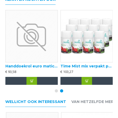
on
Handdoekrol euro matic CEL blauw 2L 150 mtr x 21 cm - 6 rol p/pak
Time Mist mix verpakt per 12 stuks
€ 93,58
€ 103,27
WELLICHT OOK INTERESSANT
VAN HETZELFDE MERK