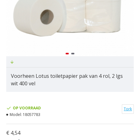
Voorheen Lotus toiletpapier pak van 4 rol, 2 lgs
wit 400 vel
OP VOORRAAD
Tork
Model:
18057783
€ 4,54