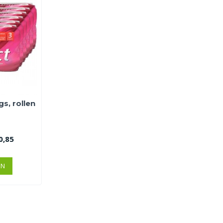
gs, rollen
0,85
EN