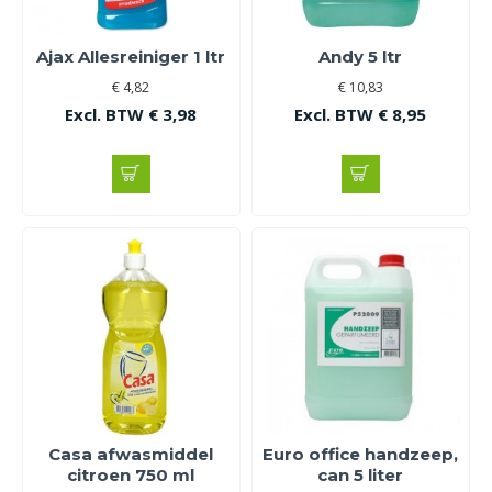
Ajax Allesreiniger 1 ltr
Andy 5 ltr
€ 4,82
€ 10,83
Excl. BTW € 3,98
Excl. BTW € 8,95
Casa afwasmiddel
Euro office handzeep,
citroen 750 ml
can 5 liter