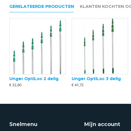
GERELATEERDE PRODUCTEN
KLANTEN KOCHTEN O
Unger OptiLoc 2 delig
Unger OptiLoc 3 delig
Ettore logo emmer blauw 12 ltr
Emmerhaak metaal
€ 32,60
€ 41,72
€ 7,73
€ 4,30
Snelmenu
Mijn account