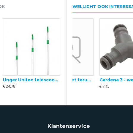
OK
WELLICHT OOK INTERESS
Unger Unitec telescoopsteel 2 delig snelsluiting
Aanzuigfilter met terugslag 1728 Gardena
Gardena 3 - wegstuk
€ 24,78
€ 22,93
€ 7,15
Klantenservice