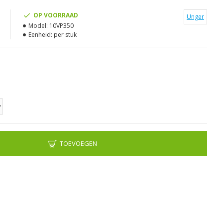
OP VOORRAAD
Unger
Model:
10VP350
Eenheid:
per stuk
TOEVOEGEN