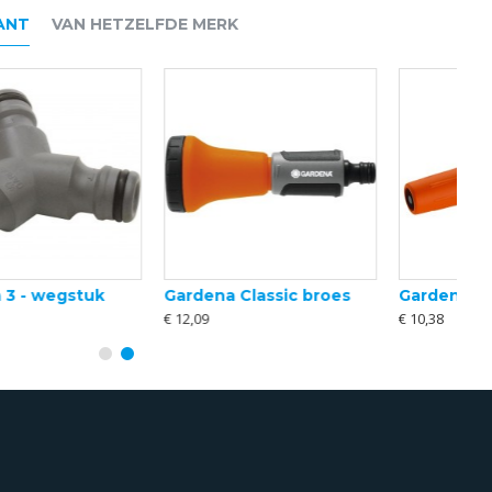
ANT
VAN HETZELFDE MERK
Gardena Classic broes
Gardena Classic Tuinspuit
€ 12,09
€ 10,38