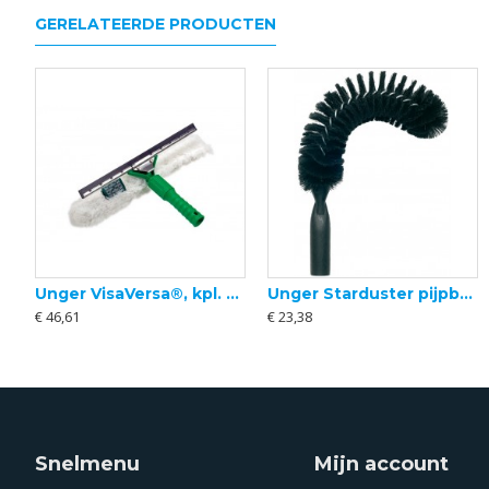
GERELATEERDE PRODUCTEN
Unger VisaVersa®, kpl. met SOFT
Unger Starduster pijpborstel
Ettore logo emmer blauw 12 ltr
Emmerhaak metaal
€ 46,61
€ 23,38
€ 7,73
€ 4,30
Snelmenu
Mijn account