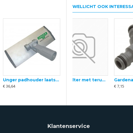
WELLICHT OOK INTERESS
Unger padhouder laatste 2
Aanzuigfilter met terugslag 1728 Gardena
Gardena 3 - wegstuk
€ 36,64
€ 22,93
€ 7,15
Klantenservice