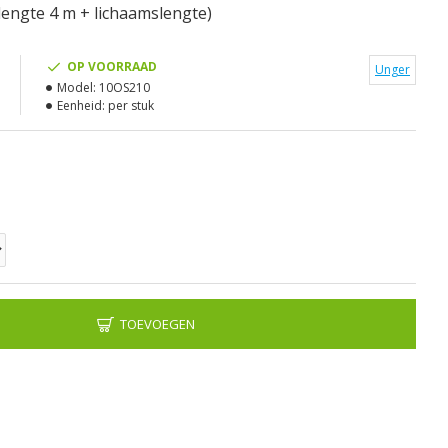
lengte 4 m + lichaamslengte)
OP VOORRAAD
Unger
Model:
10OS210
Eenheid:
per stuk
TOEVOEGEN