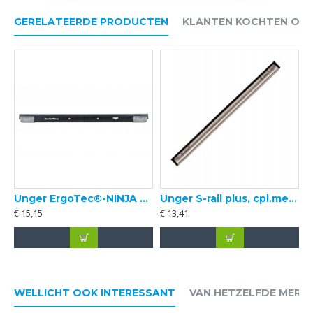
GERELATEERDE PRODUCTEN
KLANTEN KOCHTEN OO
Unger ErgoTec®-NINJA aluminium rail, met Soft rubber
Unger S-rail plus, cpl.met soft rubber
€ 15,15
€ 13,41
WELLICHT OOK INTERESSANT
VAN HETZELFDE MERK