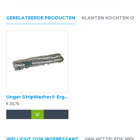
GERELATEERDE PRODUCTEN
KLANTEN KOCHTEN OO
Unger StripWasher® ErgoTec® NINJA inwashoes
€ 20,76
WELLICHT OOK INTERESSANT
VAN HETZELFDE MERK