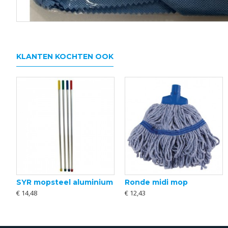
KLANTEN KOCHTEN OOK
SYR mopsteel aluminium
Ronde midi mop
erGO! velcro mop 40cm
Sneeuwschep
€ 14,48
€ 12,43
€ 17,02
€ 18,61