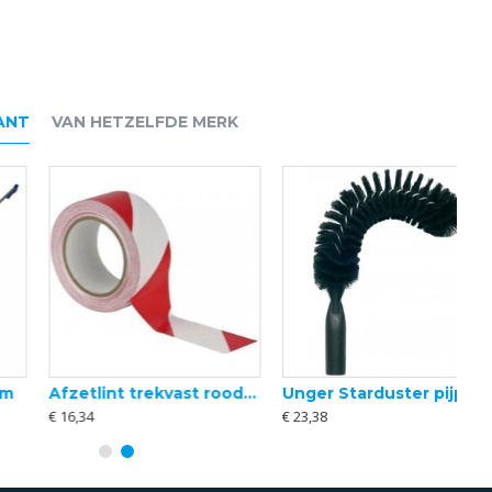
ANT
VAN HETZELFDE MERK
Unger Starduster pijpborstel
Doodle bug padhouder handgreep
€ 23,38
€ 6,66