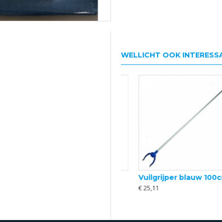
WELLICHT OOK INTERESS
Vuilgrijper blauw 100cm
Afzetlint trekvast rood/wit 500mtr/rol
€ 25,11
€ 16,34