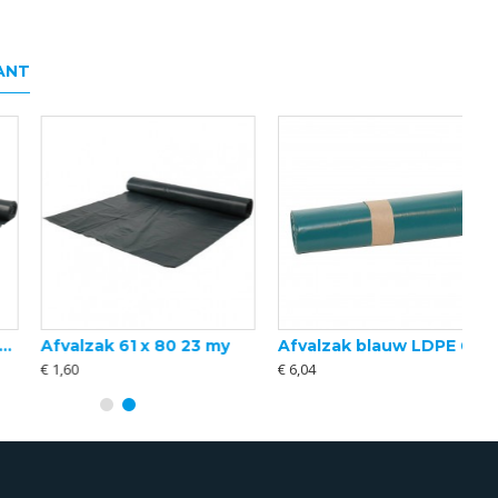
ANT
Afvalzak 61 x 80 23 my
Afvalzak blauw LDPE 65/20 x 125 cm T70
€ 1,60
€ 6,04