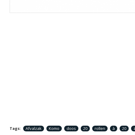
Tags:
Afvalzak
Komo
doos
20
rollen
à
20