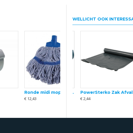
WELLICHT OOK INTERESS
Ronde midi mop
PowerSterko Afvalzak, Gerecycled LDPE, 65/ 25x140cm, T50, blauw - rol (10)
PowerSterko Zak Afvalzak LDPE 60x80cm grijs rol à 20 stuks
€ 12,43
€ 53,48
€ 2,44