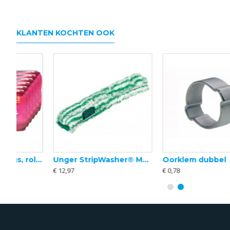
KLANTEN KOCHTEN OOK
papier 3 laags, rollen à 250 vel
Unger StripWasher® MONSOON STRIP, Inwashoes (Zebrahoes)
Oorklem dubbel
€ 12,97
€ 0,78